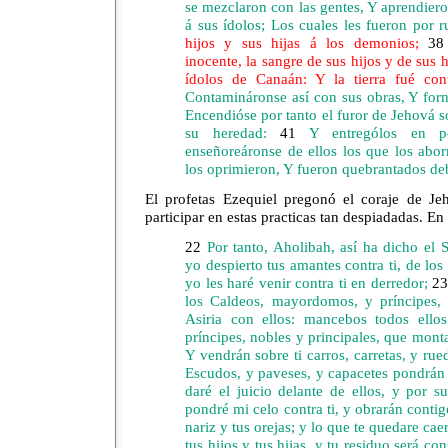
se mezclaron con las gentes, Y aprendier
á sus ídolos; Los cuales les fueron por 
hijos y sus hijas á los demonios;
38
inocente, la sangre de sus hijos y de sus h
ídolos de Canaán: Y la tierra fué co
Contamináronse así con sus obras, Y for
Encendióse por tanto el furor de Jehová 
su heredad:
41
Y entrególos en po
enseñoreáronse de ellos los que los abor
los oprimieron, Y fueron quebrantados de
El profetas Ezequiel pregonó el coraje de Je
participar en estas practicas tan despiadadas. E
22
Por tanto, Aholibah, así ha dicho el
yo despierto tus amantes contra ti, de los
yo les haré venir contra ti en derredor;
2
los Caldeos, mayordomos, y príncipes, 
Asiria con ellos: mancebos todos ellos
príncipes, nobles y principales, que mont
Y vendrán sobre ti carros, carretas, y rue
Escudos, y paveses, y capacetes pondrán 
daré el juicio delante de ellos, y por s
pondré mi celo contra ti, y obrarán contig
nariz y tus orejas; y lo que te quedare cae
tus hijos y tus hijas, y tu residuo será c