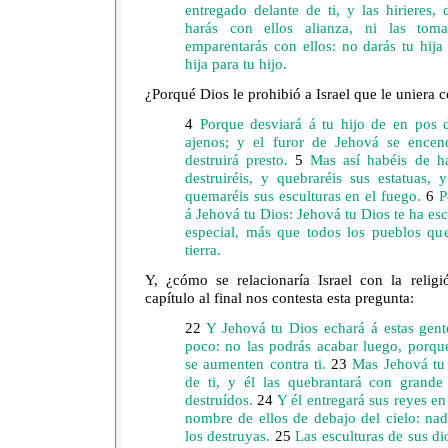
entregado delante de ti, y las hirieres, 
harás con ellos alianza, ni las to
emparentarás con ellos: no darás tu hija
hija para tu hijo.
¿Porqué Dios le prohibió a Israel que le uniera
4
Porque desviará á tu hijo de en pos d
ajenos; y el furor de Jehová se encen
destruirá presto.
5
Mas así habéis de hac
destruiréis, y quebraréis sus estatuas, 
quemaréis sus esculturas en el fuego.
6
Po
á Jehová tu Dios: Jehová tu Dios te ha es
especial, más que todos los pueblos que
tierra.
Y, ¿cómo se relacionaría Israel con la reli
capítulo al final nos contesta esta pregunta:
22
Y Jehová tu Dios echará á estas gent
poco: no las podrás acabar luego, porqu
se aumenten contra ti.
23
Mas Jehová tu D
de ti, y él las quebrantará con grande
destruídos.
24
Y él entregará sus reyes en 
nombre de ellos de debajo del cielo: nad
los destruyas.
25
Las esculturas de sus di