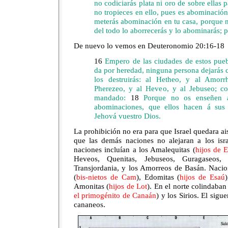
no codiciarás plata ni oro de sobre ellas 
no tropieces en ello, pues es abominació
meterás abominación en tu casa, porque 
del todo lo aborrecerás y lo abominarás; 
De nuevo lo vemos en Deuteronomio 20:16-18
16
Empero de las ciudades de estos pueb
da por heredad, ninguna persona dejarás 
los destruirás: al Hetheo, y al Amor
Pherezeo, y al Heveo, y al Jebuseo; c
mandado:
18
Porque no os enseñen á
abominaciones, que ellos hacen á sus 
Jehová vuestro Dios.
La prohibición no era para que Israel quedara ai
que las demás naciones no alejaran a los isra
naciones incluían a los Amalequitas (
hijos de 
Heveos, Quenitas, Jebuseos, Guragaseos
Transjordania, y los Amorreos de Basán. Nacion
(
bis-nietos de Cam
), Edomitas (
hijos de Esaú
Amonitas (
hijos de Lot
). En el norte colindaban
el primogénito de Canaán
) y los Sirios. El sig
cananeos.