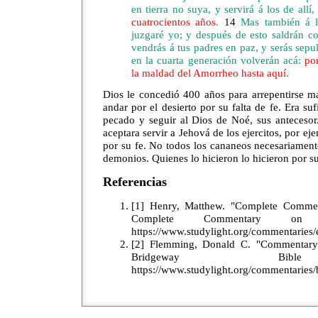
en tierra no suya, y servirá á los de allí,
cuatrocientos años
.
14
Mas también á la
juzgaré yo; y después de esto saldrán c
vendrás á tus padres en paz, y serás sep
en la cuarta generación volverán acá:
po
la maldad del Amorrheo hasta aquí
.
Dios le concedió 400 años para arrepentirse ma
andar por el desierto por su falta de fe. Era su
pecado y seguir al Dios de Noé, sus antecesor
aceptara servir a Jehová de los ejercitos, por e
por su fe. No todos los cananeos necesariamente
demonios. Quienes lo hicieron lo hicieron por s
Referencias
[1] Henry, Matthew. "Complete Commen
Complete Commentary on
https://www.studylight.org/commentaries
[2] Flemming, Donald C. "Commentary 
Bridgeway Bible
https://www.studylight.org/commentaries/