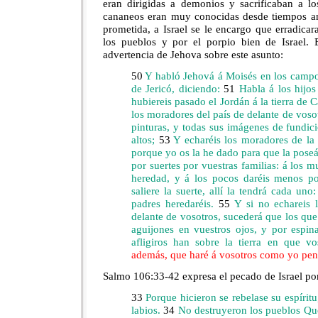
eran dirigidas a demonios y sacrificaban a lo
cananeos eran muy conocidas desde tiempos ant
prometida, a Israel se le encargo que erradica
los pueblos y por el porpio bien de Israel
advertencia de Jehova sobre este asunto:
50
Y habló Jehová á Moisés en los campo
de Jericó, diciendo:
51
Habla á los hijos
hubiereis pasado el Jordán á la tierra de
los moradores del país de delante de vosot
pinturas, y todas sus imágenes de fundici
altos;
53
Y echaréis los moradores de la t
porque yo os la he dado para que la poseá
por suertes por vuestras familias: á los
heredad, y á los pocos daréis menos p
saliere la suerte, allí la tendrá cada uno
padres heredaréis.
55
Y si no echareis 
delante de vosotros, sucederá que los que 
aguijones en vuestros ojos, y por espin
afligiros han sobre la tierra en que vo
además, que haré á vosotros como yo pens
Salmo 106:33-42 expresa el pecado de Israel po
33
Porque hicieron se rebelase su espírit
labios.
34
No destruyeron los pueblos Que