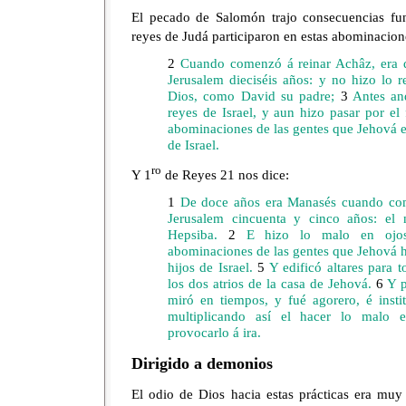
El pecado de Salomón trajo consecuencias fu
reyes de Judá participaron en estas abominacion
2
Cuando comenzó á reinar Achâz, era d
Jerusalem dieciséis años: y no hizo lo 
Dios, como David su padre;
3
Antes an
reyes de Israel, y aun hizo pasar por el
abominaciones de las gentes que Jehová e
de Israel.
ro
Y 1
de Reyes 21 nos dice:
1
De doce años era Manasés cuando come
Jerusalem cincuenta y cinco años: el
Hepsiba.
2
E hizo lo malo en ojos
abominaciones de las gentes que Jehová h
hijos de Israel.
5
Y edificó altares para to
los dos atrios de la casa de Jehová.
6
Y p
miró en tiempos, y fué agorero, é insti
multiplicando así el hacer lo malo 
provocarlo á ira.
Dirigido a demonios
El odio de Dios hacia estas prácticas era muy