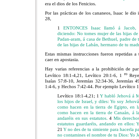
era el dios de los Fenicios.
Por las prácticas de los cananeos, Isaac le dio
28,
1
ENTONCES Isaac llamó á Jacob, y
diciendo: No tomes mujer de las hijas d
Padan-aram, á casa de Bethuel, padre de 
de las hijas de Labán, hermano de tu mad
Estas mismas instrucciones fueron repetidas a 
caer en apostasia.
Hay varias referencias a la prohibición de par
ro
Levítico 18:1-4,21, Levítico 20:1-6, 1
Reye
Isaías 57:8-10, Jeremías 32:34-36, Jeremías 4
1:4-6, y Hechos 7:42-44. Por ejemplo Levítico 1
Levítico 18:1-4,21;
1
Y habló Jehová á M
los hijos de Israel, y diles: Yo soy Jehov
como hacen en la tierra de Egipto, en la
como hacen en la tierra de Canaán, á l
andaréis en sus estatutos.
4
Mis derechos
estatutos guardaréis, andando en ellos:
21
Y no des de tu simiente para hacerla p
no contamines el nombre de tu Dios: Yo J