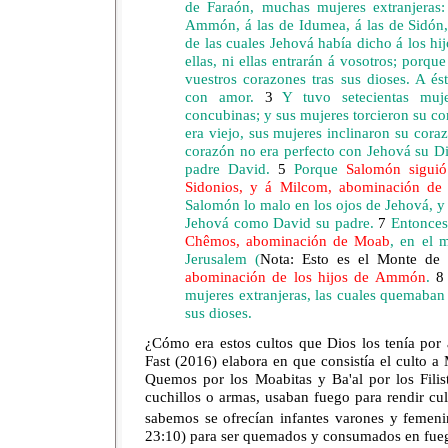
de Faraón, muchas mujeres extranjeras
Ammón, á las de Idumea, á las de Sidón,
de las cuales Jehová había dicho á los hij
ellas, ni ellas entrarán á vosotros; porqu
vuestros corazones tras sus dioses. A é
con amor.
3
Y tuvo setecientas mujer
concubinas; y sus mujeres torcieron su c
era viejo, sus mujeres inclinaron su coraz
corazón no era perfecto con Jehová su D
padre David.
5
Porque
Salomón siguió
Sidonios, y á Milcom, abominación de
Salomón lo malo en los ojos de Jehová, y
Jehová como David su padre.
7
Entonce
Chêmos, abominación de Moab
, en el 
Jerusalem (
Nota: Esto es el Monte de 
abominación de los hijos de Ammón
.
8
mujeres extranjeras, las cuales quemaban
sus dioses.
¿Cómo era estos cultos que Dios los tenía por
Fast (2016) elabora en que consistía el culto
Quemos por los Moabitas y Ba'al por los Filist
cuchillos o armas, usaban fuego para rendir cult
sabemos se ofrecían infantes varones y femen
23:10) para ser quemados y consumados en fue