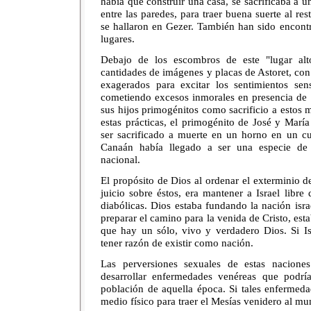
había que construir una casa, se sacrificaba a 
entre las paredes, para traer buena suerte al re
se hallaron en Gezer. También han sido encont
lugares.
Debajo de los escombros de este "lugar alt
cantidades de imágenes y placas de Astoret, co
exagerados para excitar los sentimientos se
cometiendo excesos inmorales en presencia de 
sus hijos primogénitos como sacrificio a estos m
estas prácticas, el primogénito de José y Marí
ser sacrificado a muerte en un horno en un cu
Canaán había llegado a ser una especie d
nacional.
El propósito de Dios al ordenar el exterminio 
juicio sobre éstos, era mantener a Israel libre 
diabólicas. Dios estaba fundando la nación isra
preparar el camino para la venida de Cristo, est
que hay un sólo, vivo y verdadero Dios. Si Isr
tener razón de existir como nación.
Las perversiones sexuales de estas nacione
desarrollar enfermedades venéreas que podrí
población de aquella época. Si tales enfermedad
medio físico para traer el Mesías venidero al m