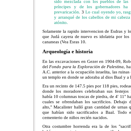
sido mezclada con los pueblos de las 
príncipes y de los gobernadores ha 
prevaricación.
3
Lo cual oyendo yo, rasg
y arranqué de los cabellos de mi cabeza
atónito.
Solamente la rapido intervencion de Esdras y l
que Judá cayera de nuevo es idolatria por los i
cananeas (Vea Esras 10.
Arqueología e historia
En las excavaciones en Gezer en 1904-09, Robe
del
Fondo para la Exploración de Palestina
, h
A.C. anterior a la ocupación israelita, las ruina
un templo en donde se adoraba al dios Baal y a l
Era un recinto de 147.5 pies por 118 pies, rodea
donde los moradores celebraban sus festejos 
había 10 columnas toscas de piedra, de 4' 11" has
cuales se ofrendaban los sacrificios. Debajo 
alto," Macalister halló gran cantidad de urnas 
que habían sido sacrificados a Baal. Todo e
cementerio de niños recién nacidos.
Otra costumbre horrenda era la de los "sacrif