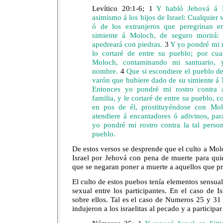
Levítico 20:1-6;
1
Y habló Jehová á M
asimismo á los hijos de Israel: Cualquier v
ó de los extranjeros que peregrinan e
simiente á Moloch, de seguro morirá: 
apedreará con piedras.
3
Y yo pondré mi ro
lo cortaré de entre su pueblo; por cu
Moloch, contaminando mi santuario, 
nombre.
4
Que si escondiere el pueblo de 
varón que hubiere dado de su simiente á
Entonces yo pondré mi rostro contra 
familia, y le cortaré de entre su pueblo, 
en pos de él, prostituyéndose con Mo
atendiere á encantadores ó adivinos, para 
yo pondré mi rostro contra la tal person
pueblo.
De estos versos se desprende que el culto a Mo
Israel por Jehová con pena de muerte para quie
que se negaran poner a muerte a aquellos que pra
El culto de estos puebos tenía elementos sensual
sexual entre los participantes. En el caso de Is
sobre ellos. Tal es el caso de Numeros 25 y 31
indujeron a los israelitas al pecado y a participa