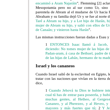
encaminó a Aram Najaráin
". Flemming [2] acla
Mesopotamia pero no al sur como Ur, sino a
parentela de Abram al el mudarse de Ur hacia 
Abraham y su familia dejó Ur y se fue al norte 
Taré a Abram su hijo, y a Lot hijo de Harán, hij
mujer de Abram su hijo, y salió con ellos de Ur d
de Canaán; y vinieron hasta Harán
".
Las mismas instrucciones fueran dadas a Esau y
1
ENTONCES Isaac llamó á Jacob, y
diciendo: No tomes mujer de las hijas d
Padan-aram, á casa de Bethuel, padre de 
de las hijas de Labán, hermano de tu mad
Israel y los cananeos
Cuando Israel salió de la esclavitud en Egipto, 
tratar con las naciones que vivían en la tierra
dice,
1
Cuando Jehová tu Dios te hubiere intro
cual tú has de entrar para poseerla, y hub
muchas gentes, al Hetheo, al Gerges
Cananeo, y al Pherezeo, y al Heveo, y a
mayores y más fuertes que tú;
2
Y Jeh