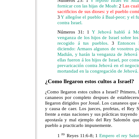
Números 25:
1
Y reposó Israel en Sitt
fornicar con las hijas de Moab:
2
Las cual
sacrificios de sus dioses: y el pueblo comi
3
Y allegóse el pueblo á Baal-peor; y el 
contra Israel.
Números 31:
1
Y Jehová habló á Moi
venganza de los hijos de Israel sobre lo
recogido á tus pueblos.
3
Entonces M
diciendo: Armaos algunos de vosotros par
Madián, y harán la venganza de Jehová
ellas fueron á los hijos de Israel, por co
prevaricación contra Jehová en el negoci
mortandad en la congregación de Jehová.
¿Como llegaron estos cultos a Israel?
¿Como llegaron estos cultos a Israel? Primero, l
cananeos por completo despues de establecers
llegaron dirigidos por Josué. Los cananeos que 
y causa de caer. Los jueces, profetas, el Rey 
frente a estas naciones y sus prácticas trayendo 
apostasía y mal ejemplo del Rey Salomón que 
pueblo a practicarlo impunemente.
ro
1
Reyes 11:6-8;
1
Empero el rey Salom