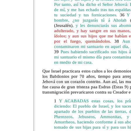
Por tanto, así ha dicho el Señor Jehová:
de mí, y me has echado tras tus espaldas
tu suciedad y tus fornicaciones.
36
Y 
hombre, ¿no juzgarás tú á Aholah
(Jeusalén)
, y les denunciarás sus abom
adulterado, y hay sangre en sus manos
ídolos; y aun sus hijos que me habían e
por el fuego, quemándolos.
38
Aun 
contaminaron mi santuario en aquel día,
39
Pues habiendo sacrificado sus hijos á
mi santuario el mismo día para contaminar
en medio de mi casa.
Que Israel practicara estos cultos a los demonio
los Babilonios por 70 años, tiempo para arre
Jehová con un corazón contrito. Aun así, las m
fue causa de gran tristeza paa Esdras (Esras 9) 
transmigración prevaricaron contra su Creador e
1
Y ACABADAS estas cosas, los prínc
diciendo: El pueblo de Israel, y los sace
apartado de los pueblos de las tierras,
Pherezeos, Jebuseos, Ammonitas, y
Amorrheos, haciendo conforme á sus ab
tomado de sus hijas para sí y para sus hi