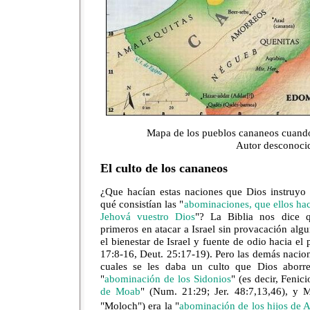
Mapa de los pueblos cananeos cuando l
Autor desconoci
El culto de los cananeos
¿Que hacían estas naciones que Dios instruyo 
qué consistían las "
abominaciones, que ellos hac
Jehová vuestro Dios
"? La Biblia nos dice q
primeros en atacar a Israel sin provacación alg
el bienestar de Israel y fuente de odio hacia e
17:8-16, Deut. 25:17-19). Pero las demás nacion
cuales se les daba un culto que Dios aborre
"
abominación de los Sidonios
" (es decir, Fenic
de Moab
" (Num. 21:29; Jer. 48:7,13,46), y
"Moloch") era la "
abominación de los hijos de