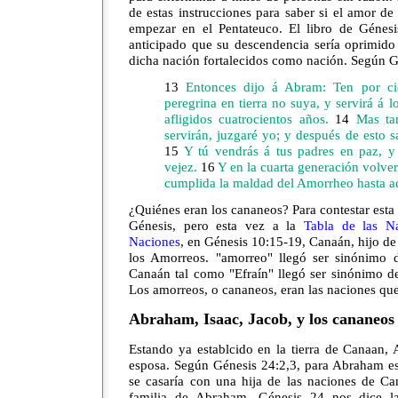
de estas instrucciones para saber si el amor d
empezar en el Pentateuco. El libro de Génes
anticipado que su descendencia sería oprimido 
dicha nación fortalecidos como nación. Según G
13
Entonces dijo á Abram: Ten por cie
peregrina en tierra no suya, y servirá á lo
afligidos cuatrocientos años.
14
Mas tam
servirán, juzgaré yo; y después de esto 
15
Y tú vendrás á tus padres en paz, y
vejez.
16
Y en la cuarta generación volver
cumplida la maldad del Amorrheo hasta a
¿Quiénes eran los cananeos? Para contestar esta
Génesis, pero esta vez a la
Tabla de las N
Naciones
, en Génesis 10:15-19, Canaán, hijo d
los Amorreos. "amorreo" llegó ser sinónimo de
Canaán tal como "Efraín" llegó ser sinónimo de
Los amorreos, o cananeos, eran las naciones que
Abraham, Isaac, Jacob, y los cananeos
Estando ya establcido en la tierra de Canaan,
esposa. Según Génesis 24:2,3, para Abraham es
se casaría con una hija de las naciones de Ca
familia de Abraham. Génesis 24 nos dice la