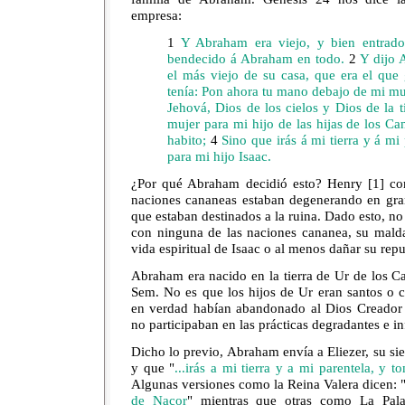
empresa:
1
Y Abraham era viejo, y bien entrado
bendecido á Abraham en todo.
2
Y dijo 
el más viejo de su casa, que era el que
tenía: Pon ahora tu mano debajo de mi m
Jehová, Dios de los cielos y Dios de la 
mujer para mi hijo de las hijas de los Ca
habito;
4
Sino que irás á mi tierra y á mi
para mi hijo Isaac.
¿Por qué Abraham decidió esto? Henry [1] c
naciones cananeas estaban degenerando en gra
que estaban destinados a la ruina. Dado esto, no
con ninguna de las naciones cananea, su malda
vida espiritual de Isaac o al menos dañar su repu
Abraham era nacido en la tierra de Ur de los Ca
Sem. No es que los hijos de Ur eran santos o 
en verdad habían abandonado al Dios Creador p
no participaban en las prácticas degradantes e i
Dicho lo previo, Abraham envía a Eliezer, su sie
y que "
...irás a mi tierra y a mi parentela, y 
Algunas versiones como la Reina Valera dicen: 
de Nacor
" mientras que otras como La Pala