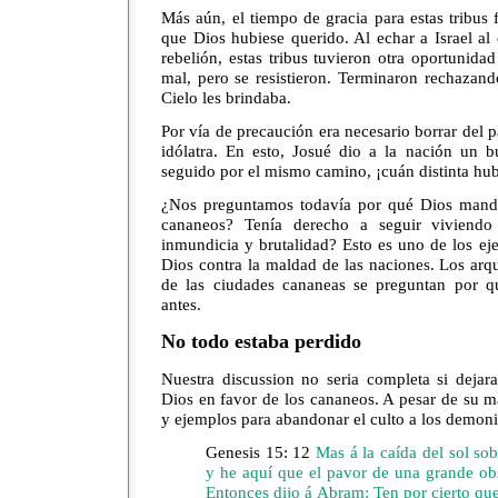
Más aún, el tiempo de gracia para estas tribus
que Dios hubiese querido. Al echar a Israel al
rebelión, estas tribus tuvieron otra oportunid
mal, pero se resistieron. Terminaron rechazand
Cielo les brindaba.
Por vía de precaución era necesario borrar del pa
idólatra. En esto, Josué dio a la nación un b
seguido por el mismo camino, ¡cuán distinta hubi
¿Nos preguntamos todavía por qué Dios mandó
cananeos? Tenía derecho a seguir viviendo 
inmundicia y brutalidad? Esto es uno de los ejem
Dios contra la maldad de las naciones. Los arq
de las ciudades cananeas se preguntan por 
antes.
No todo estaba perdido
Nuestra discussion no seria completa si dejar
Dios en favor de los cananeos. A pesar de su m
y ejemplos para abandonar el culto a los demoni
Genesis 15:
12
Mas á la caída del sol so
y he aquí que el pavor de una grande ob
Entonces dijo á Abram: Ten por cierto que