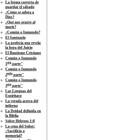
La forma correcta de
guardar el sábado
¿Cómo se adora a
Dios?
¿Qué nos ocurre al
morir?
¿Común o Inmundo?
El Santuario
La profecía que revela
la hora del Juicio
El Bautismo Cristiano
Común o Inmundo
era
1
parte"
Común o Inmundo
nda
2
parte"
Común o Inmundo
era
3
parte"
Las Lenguas del
Espiritaco
La verada acerca del
infierno
La Deidad definida en
la Biblia
Sobre Hebreos 1:8
La cena del Señor:
¿Sacrificio o
memorial?