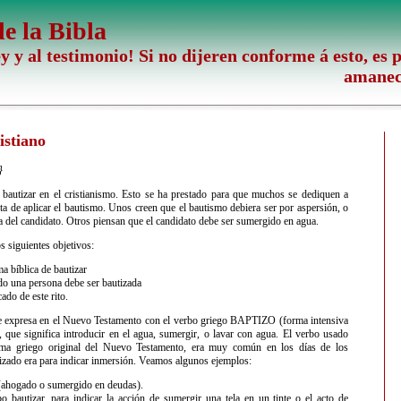
e la Bibla
ey y al testimonio! Si no dijeren conforme á esto, es 
amaneci
istiano
}
 bautizar en el cristianismo. Esto se ha prestado para que muchos se dediquen a
cta de aplicar el bautismo. Unos creen que el bautismo debiera ser por aspersión, o
za del candidato. Otros piensan que el candidato debe ser sumergido en agua.
s siguientes objetivos:
ma bíblica de bautizar
o una persona debe ser bautizada
cado de este rito.
se expresa en el Nuevo Testamento con el verbo griego BAPTIZO (forma intensiva
ue significa introducir en el agua, sumergir, o lavar con agua. El verbo usado
ioma griego original del Nuevo Testamento, era muy común en los días de los
lizado era para indicar inmersión. Veamos algunos ejemplos:
(ahogado o sumergido en deudas).
o bautizar, para indicar la acción de sumergir una tela en un tinte o el acto de