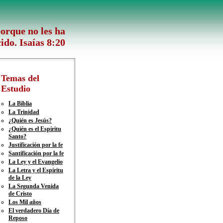
porque no les ha
do. Isaías 8:20
Temas del
Estudio
La Biblia
La Trinidad
¿Quién es Jesús?
¿Quién es el Espíritu
Santo?
Justificación por la fe
Santificación por la fe
La Ley y el Evangelio
La Letra y el Espíritu
de la Ley
La Segunda Venida
de Cristo
Los Mil años
El verdadero Día de
Reposo