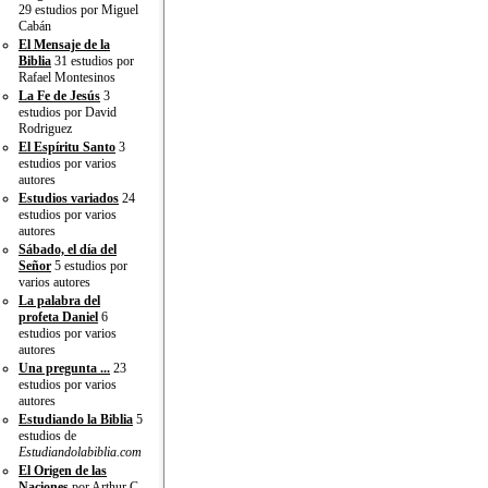
29 estudios por Miguel
Cabán
El Mensaje de la
Biblia
31 estudios por
Rafael Montesinos
La Fe de Jesús
3
estudios por David
Rodriguez
El Espíritu Santo
3
estudios por varios
autores
Estudios variados
24
estudios por varios
autores
Sábado, el día del
Señor
5 estudios por
varios autores
La palabra del
profeta Daniel
6
estudios por varios
autores
Una pregunta ...
23
estudios por varios
autores
Estudiando la Biblia
5
estudios de
Estudiandolabiblia.com
El Origen de las
Naciones
por Arthur C.