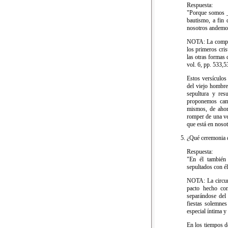
Respuesta:
"Porque somos 
bautismo, a fin 
nosotros andem
NOTA: La compara
los primeros cris
las otras formas 
vol. 6, pp. 533,5
Estos versículos
del viejo hombre
sepultura y re
proponemos camb
mismos, de ahora
romper de una vez
que está en nosot
¿Qué ceremonia d
Respuesta:
"En él también
sepultados con é
NOTA: La circun
pacto hecho co
separándose del 
fiestas solemnes
especial íntima y
En los tiempos d