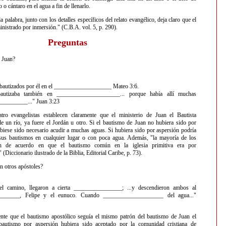
 o cántaro en el agua a fin de llenarlo.
la palabra, junto con los detalles específicos del relato evangélico, deja claro que el
nistrado por inmersión." (C.B.A. vol. 5, p. 290).
Preguntas
 Juan?
bautizados por él en el ___________________ Mateo 3:6.
autizaba también en _____________________... porque había allí muchas
_________..." Juan 3:23
o evangelistas establecen claramente que el ministerio de Juan el Bautista
de un río, ya fuere el Jordán u otro. Si el bautismo de Juan no hubiera sido por
biese sido necesario acudir a muchas aguas. Si hubiera sido por aspersión podría
 sus bautismos en cualquier lugar o con poca agua. Además, "la mayoría de los
tán de acuerdo en que el bautismo común en la iglesia primitiva era por
 (Diccionario ilustrado de la Biblia, Editorial Caribe, p. 73).
 otros apóstoles?
l camino, llegaron a cierta ________________; ...y descendieron ambos al
______, Felipe y el eunuco. Cuando ____________________ del agua..."
te que el bautismo apostólico seguía el mismo patrón del bautismo de Juan el
 bautismo por aspersión hubiera sido aceptado por la comunidad cristiana de