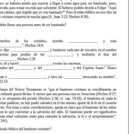
uco no hubiera tenido que esperar a llegar a cierta agua para ser bautizado, pues,
levaba para tomar era más que suficiente. El hubiera podido decirle a Felipe: "Aquí
un cántaro, qué impide que yo sea bautizado?" Pero el relato bíblico no nos dice tal
o cristiano requería de mucha agua (S. Juan 3:23; Hechos 8:36).
debe llenar una persona antes de ser bautizado?
 muchos de los corintios, oyendo, ________________ y eran
____________". Hechos 18:8.
es dijo: _____________________, y bautícese cada uno de vosotros en el nombre
ucristo para perdón de los ______________; y recibiréis el don del
_________ Hechos 2:38
nto, id y haced __________________ a todas las naciones, ___________________
ombre del __________ y del ________________ y del Espíritu Santo." Mateo
ántate y _____________________, y lava tus __________ invocando su nombre".
22:16
nza del Nuevo Testamento es "que el bautismo cristiano es sencillamente un
 infunde gracia divina. A menos que una persona crea en Jesucristo (Hechos 8:37;
se arrepienta del pecado (Hechos 2:38, cf. cap. 19:18), el bautismo de nada le
otras palabras, no hay poder salvador en el rito mismo, aparte de la fe en el corazón
 rito. Por éstas y otras consideraciones, queda en claro que el bautismo de los niños
 en lo que concierne a la salvación del niño. El bautismo puede ser significativo
iene edad suficiente como para entender la salvación, la fe y el arrepentimiento".
 291).
ficado bíblico del bautismo cristiano?