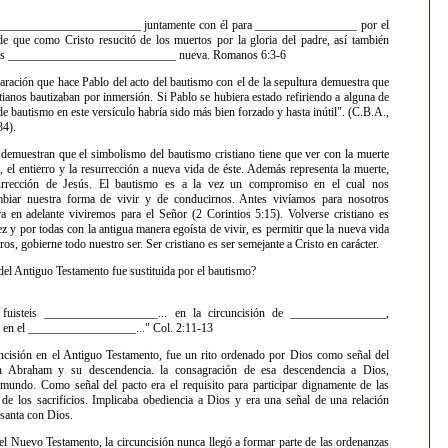
________________________ juntamente con él para _________________ por el
de que como Cristo resucitó de los muertos por la gloria del padre, así también
os ____________________________ nueva. Romanos 6:3-6
ción que hace Pablo del acto del bautismo con el de la sepultura demuestra que
tianos bautizaban por inmersión. Si Pablo se hubiera estado refiriendo a alguna de
de bautismo en este versículo habría sido más bien forzado y hasta inútil". (C.B.A.,
34).
 demuestran que el simbolismo del bautismo cristiano tiene que ver con la muerte
, el entierro y la resurrección a nueva vida de éste. Además representa la muerte,
surrección de Jesús. El bautismo es a la vez un compromiso en el cual nos
iar nuestra forma de vivir y de conducirnos. Antes vivíamos para nosotros
 en adelante viviremos para el Señor (2 Corintios 5:15). Volverse cristiano es
 y por todas con la antigua manera egoísta de vivir, es permitir que la nueva vida
ros, gobierne todo nuestro ser. Ser cristiano es ser semejante a Cristo en carácter.
el Antiguo Testamento fue sustituida por el bautismo?
 fuisteis ___________________... en la circuncisión de ________________,
l en el __________________..." Col. 2:11-13
cisión en el Antiguo Testamento, fue un rito ordenado por Dios como señal del
n Abraham y su descendencia. la consagración de esa descendencia a Dios,
mundo. Como señal del pacto era el requisito para participar dignamente de las
 de los sacrificios. Implicaba obediencia a Dios y era una señal de una relación
 santa con Dios.
el Nuevo Testamento, la circuncisión nunca llegó a formar parte de las ordenanzas