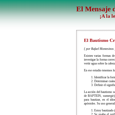
El Mensaje d
¡A la l
El Bautismo Cr
{ por Rafael Montesinos 
Existen varias formas de
investigar la forma corre
vertir agua sobre la cabe
En ese estudio tenemos lo
Identificar la for
Determinar cuánd
Definir el signifi
La acción del bautismo 
de BAPTEIN, sumergir), q
para bautizar, en el id
apóstoles. Su uso genera
Estoy bautizado 
Se usaba el verb