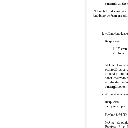
sumergir un tiesto
"El sentido intrínseco de 
bautismo de Juan era admi
¿Cómo bautizaba
Respuesta:
"Y eran 
"Juan b
_______
NOTA: Los cuatr
aconteció cerca 
inmersión, no hu
haber realizado
estudiantes es
sumergimiento..."
¿Cómo bautizaban
Respuesta:
"Y yendo por e
______________
Hechos 8:36-39.
NOTA: Es eviden
Bautista. Si el