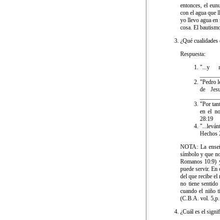
entonces, el eun
con el agua que l
yo llevo agua en 
cosa. El bautism
¿Qué cualidades 
Respuesta:
"...y
_______
"Pedro l
de Jes
_______
"Por ta
en el n
28:19
"...lev
Hechos 
NOTA: La enseña
símbolo y que no
Romanos 10:9) y 
puede servir. En 
del que recibe el
no tiene sentido
cuando el niño t
(C.B.A. vol. 5,p.
¿Cuál es el signi