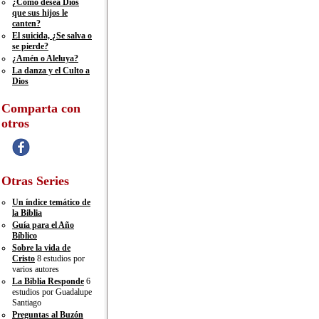
¿Cómo desea Dios
que sus hijos le
canten?
El suicida, ¿Se salva o
se pierde?
¿Amén o Aleluya?
La danza y el Culto a
Dios
Comparta con
otros
Otras Series
Un índice temático de
la Biblia
Guía para el Año
Bíblico
Sobre la vida de
Cristo
8 estudios por
varios autores
La Biblia Responde
6
estudios por Guadalupe
Santiago
Preguntas al Buzón