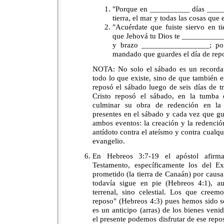
"Porque en __________ días _____
tierra, el mar y todas las cosas que
"Acuérdate que fuiste siervo en 
que Jehová tu Dios te __________
y brazo _________________; por
mandado que guardes el día de rep
NOTA: No solo el sábado es un recordat
todo lo que existe, sino de que también e
reposó el sábado luego de seis días de t
Cristo reposó el sábado, en la tumba
culminar su obra de redención en la 
presentes en el sábado y cada vez que 
ambos eventos: la creación y la redenció
antídoto contra el ateísmo y contra cualqu
evangelio.
En Hebreos 3:7-19 el apóstol afirm
Testamento, específicamente los del E
prometido (la tierra de Canaán) por caus
todavía sigue en pie (Hebreos 4:1), 
terrenal, sino celestial. Los que creem
reposo" (Hebreos 4:3) pues hemos sido se
es un anticipo (arras) de los bienes veni
el presente podemos disfrutar de ese rep