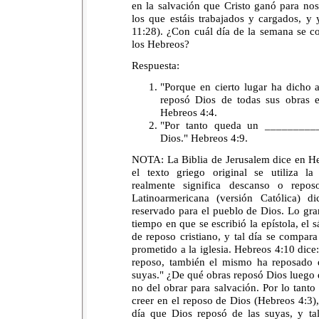
en la salvación que Cristo ganó para nos
los que estáis trabajados y cargados, y
11:28). ¿Con cuál día de la semana se co
los Hebreos?
Respuesta:
"Porque en cierto lugar ha dicho
reposó Dios de todas sus obras 
Hebreos 4:4.
"Por tanto queda un _________
Dios." Hebreos 4:9.
NOTA: La Biblia de Jerusalem dice en He
el texto griego original se utiliza
realmente significa descanso o repos
Latinoarmericana (versión Católica) 
reservado para el pueblo de Dios. Lo gra
tiempo en que se escribió la epístola, el
de reposo cristiano, y tal día se compara
prometido a la iglesia. Hebreos 4:10 dice
reposo, también el mismo ha reposado 
suyas." ¿De qué obras reposó Dios luego d
no del obrar para salvación. Por lo tanto
creer en el reposo de Dios (Hebreos 4:3)
día que Dios reposó de las suyas, y ta