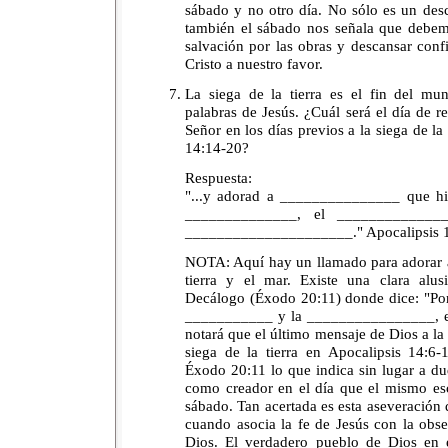
sábado y no otro día. No sólo es un desca
también el sábado nos señala que debemo
salvación por las obras y descansar conf
Cristo a nuestro favor.
La siega de la tierra es el fin del mu
palabras de Jesús. ¿Cuál será el día de r
Señor en los días previos a la siega de la
14:14-20?
Respuesta:
"...y adorad a _______________ que h
______________, el ______________
_____________________." Apocalipsis 1
NOTA: Aquí hay un llamado para adorar a
tierra y el mar. Existe una clara alu
Decálogo (Éxodo 20:11) donde dice: "Por
___________ y la ________________, el
notará que el último mensaje de Dios a la
siega de la tierra en Apocalipsis 14:6-
Éxodo 20:11 lo que indica sin lugar a d
como creador en el día que el mismo esco
sábado. Tan acertada es esta aseveración 
cuando asocia la fe de Jesús con la obs
Dios. El verdadero pueblo de Dios en 