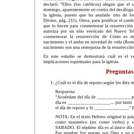
declaró: "Ellos (los católicos) alegan que el
domingo, aparentemente en contra del decálogo..
la iglesia, puesto que ha anulado uno de l
Divino, pág. 211). Otros, para justificar el cam
que lo hacen para conmemorar la resurrección 
autoriza por un sólo versículo del Nuevo Te
conmemorar la resurrección de Cristo es m
nacimiento y el andar en novedad de vida (Rom
nacimiento son una semejanza de la resurrecció
En este estudio se demostrará cuál es el v
implicaciones espirituales para la iglesia.
Preguntas
¿Cuál es el día de reposo según los diez
Respuesta:
"Acuérdate del día de ______________ par
día es __________________... por tan
el día de reposo y lo ______________." 
NOTA: En el texto Hebreo original la pal
como sustantivo (no como verbo) y su
SABADO. El séptimo día es al único día q
Ese nombre fue puesto por Dios y no el