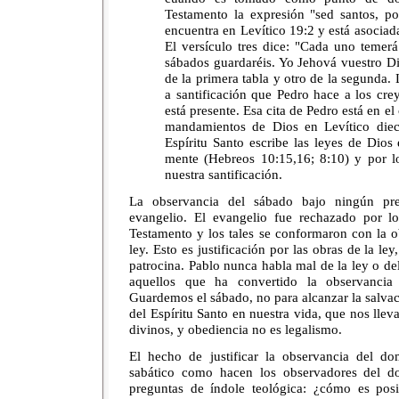
Testamento la expresión "sed santos, po
encuentra en Levítico 19:2 y está asociad
El versículo tres dice: "Cada uno temer
sábados guardaréis. Yo Jehová vuestro Di
de la primera tabla y otro de la segunda.
a santificación que Pedro hace a los cre
está presente. Esa cita de Pedro está en el
mandamientos de Dios en Levítico diec
Espíritu Santo escribe las leyes de Dios
mente (Hebreos 10:15,16; 8:10) y por lo
nuestra santificación.
La observancia del sábado bajo ningún pr
evangelio. El evangelio fue rechazado por l
Testamento y los tales se conformaron con la ob
ley. Esto es justificación por las obras de la l
patrocina. Pablo nunca habla mal de la ley o del
aquellos que ha convertido la observancia
Guardemos el sábado, no para alcanzar la salvac
del Espíritu Santo en nuestra vida, que nos llev
divinos, y obediencia no es legalismo.
El hecho de justificar la observancia del 
sabático como hacen los observadores del do
preguntas de índole teológica: ¿cómo es pos