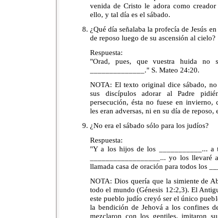
venida de Cristo le adora como creador 
ello, y tal día es el sábado.
¿Qué día señalaba la profecía de Jesús en
de reposo luego de su ascensión al cielo?
Respuesta:
"Orad, pues, que vuestra huida no 
______________." S. Mateo 24:20.
NOTA: El texto original dice sábado, no
sus discípulos adorar al Padre pid
persecución, ésta no fuese en invierno, 
les eran adversas, ni en su día de reposo, 
¿No era el sábado sólo para los judíos?
Respuesta:
"Y a los hijos de los ___________... a 
__________________... yo los llevaré a
llamada casa de oración para todos los _
NOTA: Dios quería que la simiente de A
todo el mundo (Génesis 12:2,3). El Anti
este pueblo judío creyó ser el único puebl
la bendición de Jehová a los confines de 
mezclaron con los gentiles, imitaron su