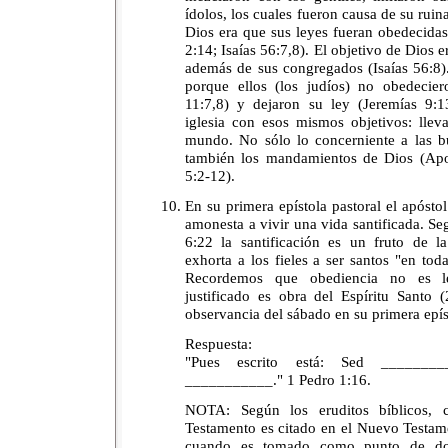
ídolos, los cuales fueron causa de su rui
Dios era que sus leyes fueran obedecida
2:14; Isaías 56:7,8). El objetivo de Dios e
además de sus congregados (Isaías 56:8).
porque ellos (los judíos) no obedecie
11:7,8) y dejaron su ley (Jeremías 9:1
iglesia con esos mismos objetivos: llev
mundo. No sólo lo concerniente a las b
también los mandamientos de Dios (Apoc
5:2-12).
En su primera epístola pastoral el apóstol 
amonesta a vivir una vida santificada. S
6:22 la santificación es un fruto de la
exhorta a los fieles a ser santos "en tod
Recordemos que obediencia no es le
justificado es obra del Espíritu Santo 
observancia del sábado en su primera epís
Respuesta:
"Pues escrito está: Sed _______
___________." 1 Pedro 1:16.
NOTA: Según los eruditos bíblicos, 
Testamento es citado en el Nuevo Testame
cuando es tomado como punto de doct