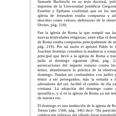
Samuele Bachiochi en su tesis doctoral, pub
imprenta de la Universidad pontificia Gregori
Eusebio y Epifanio confirman que en los tie
iglesia de Jerusalem estaba compuesta y adm
descritos como celosos defensores de la observ
Divino, pág. 218)
Fue la iglesia de Roma la que rompió sus la
nuevas festividades religiosas; entre ellas el do
de Roma estaba compuesta principalmente de m
pág. 219). Por tal razón el apóstol Pablo lo 
Joachim Jeremías considera la tendencia a romp
principal que llevó a la iglesia de Roma a tra
judía al domingo siguiente (Ibid, pág. 2
persecuciones del imperio romano contra los
temor, abandonaron la práctica de la observ
domingo. Temían ser confundidos con judíos y
temor a ser perseguidos, más la entrada a 
adoradores del sol, facilitó el cambio de día y
cristiana. La adopción del domingo como 
apostólico, y sí en la iglesia de Roma ya tan 
de nuestra era.
El domingo es una institución de la iglesia de R
Trento (año 1566, pág. 346) dice: "Ha parecido
celebración religiosa del sábado fuese transferid