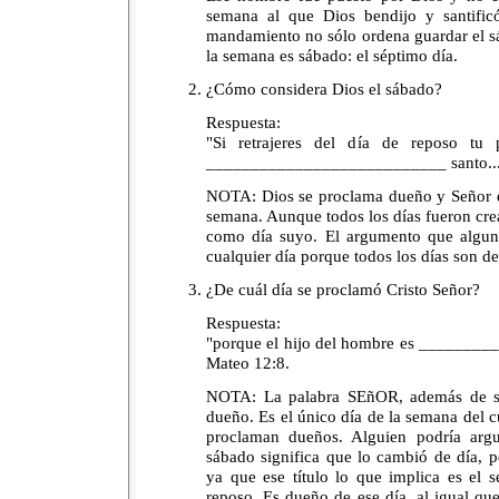
semana al que Dios bendijo y santificó
mandamiento no sólo ordena guardar el sá
la semana es sábado: el séptimo día.
¿Cómo considera Dios el sábado?
Respuesta:
"Si retrajeres del día de reposo tu
___________________________ santo..."
NOTA: Dios se proclama dueño y Señor de
semana. Aunque todos los días fueron crea
como día suyo. El argumento que alguno
cualquier día porque todos los días son de
¿De cuál día se proclamó Cristo Señor?
Respuesta:
"porque el hijo del hombre es _________
Mateo 12:8.
NOTA: La palabra SEñOR, además de sig
dueño. Es el único día de la semana del c
proclaman dueños. Alguien podría argu
sábado significa que lo cambió de día, p
ya que ese título lo que implica es el s
reposo. Es dueño de ese día, al igual que