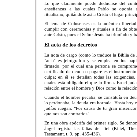
Lo que claramente puede deducirse del conte
enseñanzas a las cuales Pablo se oponía 
ritualismo, quitándole así a Cristo el lugar princ
El tema de Colosenses es la auténtica libertad
cumplir con ceremonias y rituales a fin de obte
ante Cristo, pues el Señor Jesús ha triunfado y h
El acta de los decretos
La nota de cargo (como lo traduce la Biblia de J
"acta" es jeirógrafon y se emplea en los pap
firmado, por el cual una persona se comprome
certificado de deuda o pagaré es el instrumento
culpa; en él se detallan todas las exigencias,
cuales está obligado el que lo firma. En el juda
relación entre el hombre y Dios como la relación
Cuando el hombre pecaba, se constituía en deu
lo perdonaba, la deuda era borrada. Hasta hoy 
judíos ruegan: "Por causa de tu gran miserico
que nos son contrarios".
En una obra apócrifa del primer siglo. Se denom
ángel registra las faltas del fiel (Kittel, T
Testament, t. 9, pp. 435-436).