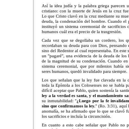
Así la idea judía y la palabra griega parecen 
cristiano: con la muerte de Jesús en la cruz f
Lo que Cristo clavó en la cruz mediante su muert
deuda, la condenación del hombre. Cuando el 
instituyó un sistema ceremonial de sacrificios 
humanos cuál era el precio de la trasgresión.
Cada vez que se degollaba un cordero, los q
recordaban su deuda para con Dios, pensando e
sino del Redentor al cual representaba. En este 
un "pagaré", una evidencia de la deuda de los ha
de la magnitud de su condenación. Cuando en l
sistema ceremonial, que por milenios había si
seres humanos, quedó invalidado para siempre.
Los que señalan que la ley fue clavada en la 
toda la Epístola a los Colosenses no se habla pa
difícil aceptar que Pablo, quien sostenía la santi
ley a la verdad es santa, y el mandamiento sa
su inmutabilidad: "
¿Luego por la fe invalida
sino que confirmamos la ley.
" (Ro. 3:31), aquí l
anomalía, se ha afirmado que lo que se clavó fu
los sacrificios e incluía la circuncisión.
En cuanto a esto cabe señalar que Pablo no pa