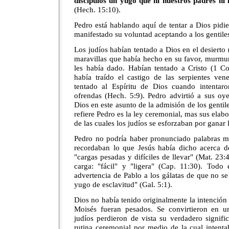
discípulos un yugo que ni nuestros padres ni
(Hech. 15:10).
Pedro está hablando aquí de tentar a Dios pidi
manifestado su voluntad aceptando a los gentile
Los judíos habían tentado a Dios en el desierto 
maravillas que había hecho en su favor, murmur
les había dado. Habían tentado a Cristo (1 Co
había traído el castigo de las serpientes ven
tentado al Espíritu de Dios cuando intentar
ofrendas (Hech. 5:9). Pedro advirtió a sus oy
Dios en este asunto de la admisión de los gentile
refiere Pedro es la ley ceremonial, mas sus elab
de las cuales los judíos se esforzaban por ganar 
Pedro no podría haber pronunciado palabras ma
recordaban lo que Jesús había dicho acerca de 
"cargas pesadas y difíciles de llevar" (Mat. 23:
carga: "fácil" y "ligera" (Cap. 11:30). Todo 
advertencia de Pablo a los gálatas de que no se
yugo de esclavitud" (Gal. 5:1).
Dios no había tenido originalmente la intención 
Moisés fueran pesados. Se convirtieron en u
judíos perdieron de vista su verdadero signif
rutina ceremonial por medio de la cual intent