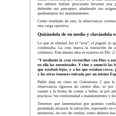
los rabinos habían procurado levantar una 
defender sus preceptos, añadiendo sus exige
quebrantarse los mandamientos.
Como resultado de esto, la observancia ceremon
una carga opresiva.
Quitándola de en medio y clavándola e
Lo que se eliminó fue el "acta", el pagaré, lo q
condenaba. La cruz marca la transición de un
cristiano). Esta misma idea se expresa en Efe. 2
"
Y mediante la cruz reconciliar con Dios a a
en ella las enemistades. Y vino y anunció las
que estabais lejos, y a los que estaban cerca;
y los otros tenemos entrada por un mismo Esp
Pablo deja en claro en Colosenses 2 que la
observancia rigurosa de ciertos días, ni por
cuanto a la forma de comer y beber, ni por ado
practicas "en conformidad a mandamientos y doc
Tenemos que lamentarnos por quienes confía
permitirán alcanzar la salvación, esperando en v
meritorias, en vez de confiar, como debiera hac