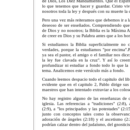
de Dios, Los Diez Mandamientos. Que el Espírit
lo que tenemos que hacer y guardar. Cristo vi
nosotros toda la ley y después con su muerte la 
Pero una vez más reiteramos que debemos ir a l
deseoso de ser enseñados. Comprendiendo que l
de Dios y no nosotros; la Biblia es la Máxima 
de creer en Dios y su Palabra antes que a los ho
Si estudiamos la Biblia superficialmente n
verdades, porque la estudiamos "por encima".
ya sea el pastor, el amigo o el familiar nos dice
la ley fue clavada en la cruz". Y así lo cree
profundizar ni estudiar a fondo todo lo que la 
tema. Analicemos este versículo más a fondo.
Cuando leemos despacio todo el capitulo del li
evidente que en el capitulo 2, Pablo dirige sus
maestros que han intentado extraviar a los colos
No hay registro alguno de las enseñanzas de q
iglesia. Las referencias a "tradiciones" (2:8), 
(2:9), a "los principados y las potestades" (2:1
junto con conceptos tales como la observanci
adoración de ángeles (2:18) y el ascetismo (2:
podrían calzar dentro del judaísmo, del gnostic