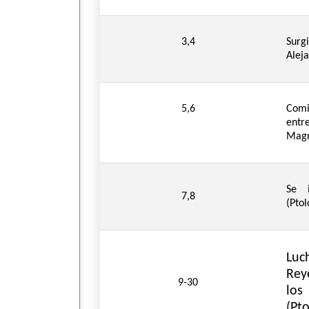
3,4
Sur
Alej
5,6
Comi
entr
Mag
Se 
7,8
(Pto
Luc
Rey
9-30
lo
(Pt