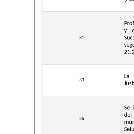
Pro
y q
Suc
31
seg
21:
La
33
Just
Se 
del 
36
mun
Sel