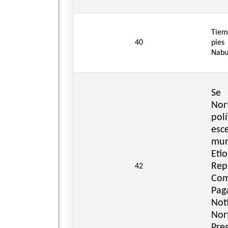
Tiem
40
pies
Nabu
Se 
No
pol
esce
mun
Et
Re
42
Com
Pag
Not
Nor
Pre