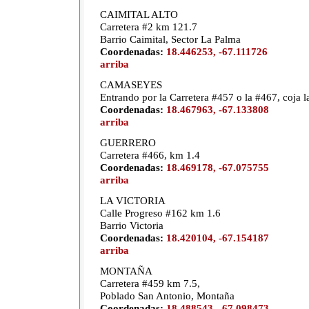
CAIMITAL ALTO
Carretera #2 km 121.7
Barrio Caimital, Sector La Palma
Coordenadas:
18.446253, -67.111726
arriba
CAMASEYES
Entrando por la Carretera #457 o la #467, coja l
Coordenadas:
18.467963, -67.133808
arriba
GUERRERO
Carretera #466, km 1.4
Coordenadas:
18.469178, -67.075755
arriba
LA VICTORIA
Calle Progreso #162 km 1.6
Barrio Victoria
Coordenadas:
18.420104, -67.154187
arriba
MONTAÑA
Carretera #459 km 7.5,
Poblado San Antonio, Montaña
Coordenadas:
18.488543, -67.098473