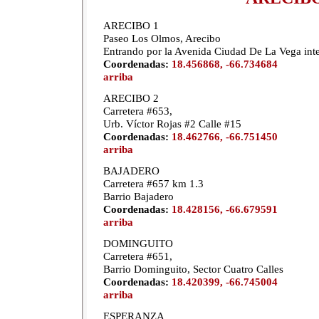
ARECIBO 1
Paseo Los Olmos, Arecibo
Entrando por la Avenida Ciudad De La Vega inte
Coordenadas:
18.456868, -66.734684
arriba
ARECIBO 2
Carretera #653,
Urb. Víctor Rojas #2 Calle #15
Coordenadas:
18.462766, -66.751450
arriba
BAJADERO
Carretera #657 km 1.3
Barrio Bajadero
Coordenadas:
18.428156, -66.679591
arriba
DOMINGUITO
Carretera #651,
Barrio Dominguito, Sector Cuatro Calles
Coordenadas:
18.420399, -66.745004
arriba
ESPERANZA