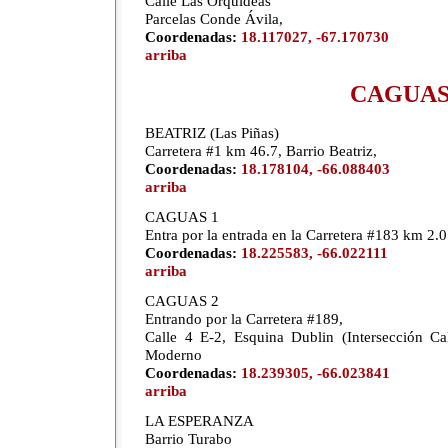
Calle Las Orquídeas
Parcelas Conde Ávila,
Coordenadas:
18.117027, -67.170730
arriba
CAGUA
BEATRIZ (Las Piñas)
Carretera #1 km 46.7, Barrio Beatriz,
Coordenadas:
18.178104, -66.088403
arriba
CAGUAS 1
Entra por la entrada en la Carretera #183 km 2.0
Coordenadas:
18.225583, -66.022111
arriba
CAGUAS 2
Entrando por la Carretera #189,
Calle 4 E-2, Esquina Dublin (Intersección C
Moderno
Coordenadas:
18.239305, -66.023841
arriba
LA ESPERANZA
Barrio Turabo