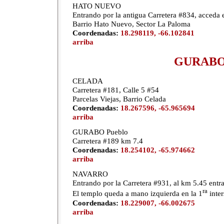
HATO NUEVO
Entrando por la antigua Carretera #834, acced
Barrio Hato Nuevo, Sector La Paloma
Coordenadas:
18.298119, -66.102841
arriba
GURAB
CELADA
Carretera #181, Calle 5 #54
Parcelas Viejas, Barrio Celada
Coordenadas:
18.267596, -65.965694
arriba
GURABO Pueblo
Carretera #189 km 7.4
Coordenadas:
18.254102, -65.974662
arriba
NAVARRO
Entrando por la Carretera #931, al km 5.45 entra
ra
El templo queda a mano izquierda en la 1
inter
Coordenadas:
18.229007, -66.002675
arriba