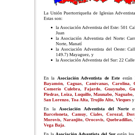
La Unión Puertorriqueña de Iglesias Adventista
Estas son:
la Asociación Adventista del Este: 501 Ca
Juan
la Asociación Adventista del Norte: Car
Norte, Manatí
la Asociación Adventista del Oeste: Ca
149.7) Mayaguez, y
la Asociación Adventista del Sur: 22 Call
En la
Asociación Adventista de Este
están 
Bayamón
,
Caguas
,
Canóvanas
,
Carolina
,
Comerío
Culebra
,
Fajardo
,
Guaynabo
,
Gu
Piedras
,
Loiza
,
Luquillo
,
Maunabo
,
Naguabo
San Lorenzo
,
Toa Alta
,
Trujilo Alto
,
Vieques
En la
Asociación Adventista del Norte
es
Barceloneta
,
Camuy
,
Ciales
,
Corozal
,
Dor
Morovis
,
Naranjito
,
Orocovis
,
Quebradillas
,
Vega Baja
.
En la
Asociación Adventista del Sur
están los