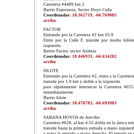
Carretera #4489 km 2
Barrio Esperanza, Sector Hoyo Caña
Coordenadas:
18.362719, -66.769005
arriba
FACTOR
Entrando por la Carretera #2 km 65.9
Entre por la Calle F, transite por medio kiló
izquierda
Barrio Factor, sector Animas
Coordenadas:
18.446933, -66.634282
arriba
ISLOTE
Entrando por la Carretera #2, entra a la Carreter
transite por 1.9 km y doble a la izquierda
para rápidamente intersecar la Carretera #65
inmediatamente.
Barrio Islote
Coordenadas:
18.478783, -66.693983
arriba
SABANA HOYOS de Arecibo
Carretera #628, al km 4.55 dobla en la única ent
transite hasta la primera entrada a mano izquier
y toma la entrada a mano derecha. El templo se 