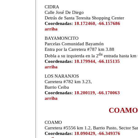
CIDRA
Calle José De Diego
Detrás de Santa Teresita Shopping Center
Coordenadas:
18.172460, -66.157686
arriba
BAYAMONCITO
Parcelas Comunidad Bayamón
Entra por la Carretera #787 km 3.88
da
Dobla a su izquierda en la 2
entrada hasta km 
Coordenadas:
18.179944, -66.115135
arriba
LOS NARANJOS
Carretera #782 km 3.23,
Barrio Ceiba
Coordenadas:
18.200119, -66.170063
arriba
COAMO
COAMO
Carretera #5556 km 1.2, Barrio Pasto, Sector Sa
Coordenadas:
18.090429, -66.349376