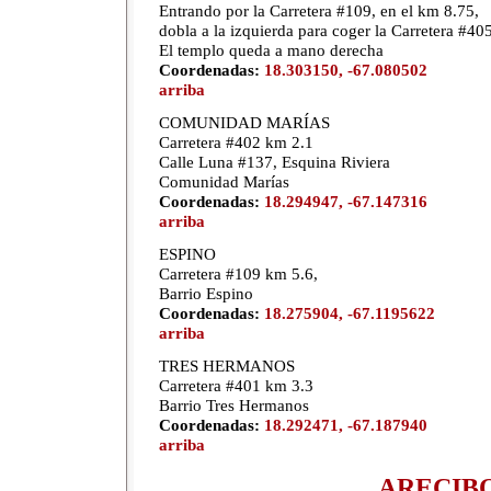
Entrando por la Carretera #109, en el km 8.75,
dobla a la izquierda para coger la Carretera #40
El templo queda a mano derecha
Coordenadas:
18.303150, -67.080502
arriba
COMUNIDAD MARÍAS
Carretera #402 km 2.1
Calle Luna #137, Esquina Riviera
Comunidad Marías
Coordenadas:
18.294947, -67.147316
arriba
ESPINO
Carretera #109 km 5.6,
Barrio Espino
Coordenadas:
18.275904, -67.1195622
arriba
TRES HERMANOS
Carretera #401 km 3.3
Barrio Tres Hermanos
Coordenadas:
18.292471, -67.187940
arriba
ARECIB