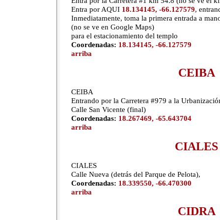
Entra por la Carretera #1 km 54.8 (no se ve el ki
Entra por AQUI
18.134145, -66.127579
, entran
Inmediatamente, toma la primera entrada a mano
(no se ve en Google Maps)
para el estacionamiento del templo
Coordenadas:
18.134145, -66.127579
arriba
CEIBA
CEIBA
Entrando por la Carretera #979 a la Urbanización
Calle San Vicente (final)
Coordenadas:
18.267469, -65.643704
arriba
CIALES
CIALES
Calle Nueva (detrás del Parque de Pelota),
Coordenadas:
18.339550, -66.470300
arriba
CIDRA