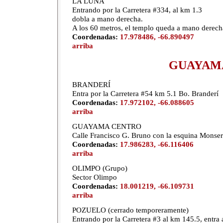
LA LUNA
Entrando por la Carretera #334, al km 1.3
dobla a mano derecha.
A los 60 metros, el templo queda a mano derech
Coordenadas:
17.978486, -66.890497
arriba
GUAYAM
BRANDERÍ
Entra por la Carretera #54 km 5.1 Bo. Branderí
Coordenadas:
17.972102, -66.088605
arriba
GUAYAMA CENTRO
Calle Francisco G. Bruno con la esquina Monser
Coordenadas:
17.986283, -66.116406
arriba
OLIMPO (Grupo)
Sector Olimpo
Coordenadas:
18.001219, -66.109731
arriba
POZUELO (cerrado temporeramente)
Entrando por la Carretera #3 al km 145.5, entra 