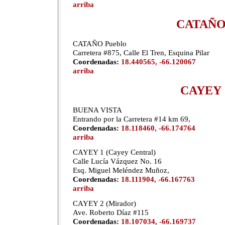
arriba
CATAÑ
CATAÑO Pueblo
Carretera #875, Calle El Tren, Esquina Pilar
Coordenadas:
18.440565, -66.120067
arriba
CAYEY
BUENA VISTA
Entrando por la Carretera #14 km 69,
Coordenadas:
18.118460, -66.174764
arriba
CAYEY 1 (Cayey Central)
Calle Lucía Vázquez No. 16
Esq. Miguel Meléndez Muñoz,
Coordenadas:
18.111904, -66.167763
arriba
CAYEY 2 (Mirador)
Ave. Roberto Díaz #115
Coordenadas:
18.107034, -66.169737