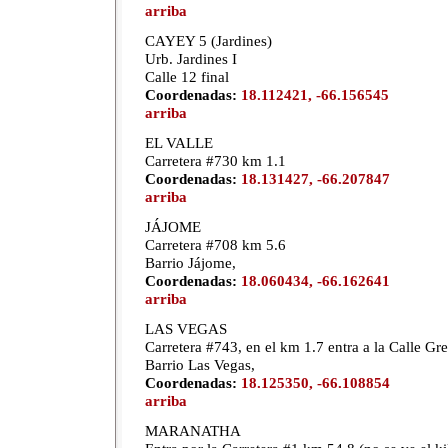
arriba
CAYEY 5 (Jardines)
Urb. Jardines I
Calle 12 final
Coordenadas:
18.112421, -66.156545
arriba
EL VALLE
Carretera #730 km 1.1
Coordenadas:
18.131427, -66.207847
arriba
JÁJOME
Carretera #708 km 5.6
Barrio Jájome,
Coordenadas:
18.060434, -66.162641
arriba
LAS VEGAS
Carretera #743, en el km 1.7 entra a la Calle Gr
Barrio Las Vegas,
Coordenadas:
18.125350, -66.108854
arriba
MARANATHA