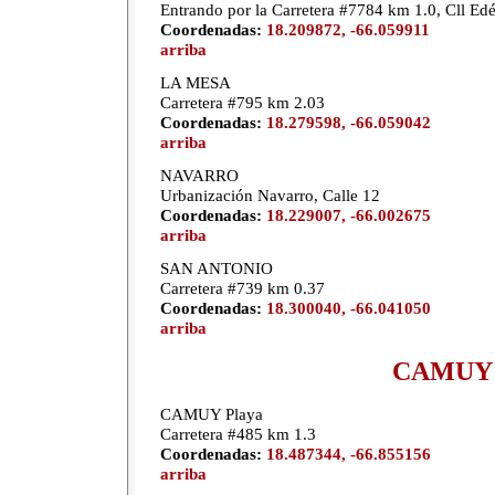
Entrando por la Carretera #7784 km 1.0, Cll Ed
Coordenadas:
18.209872, -66.059911
arriba
LA MESA
Carretera #795 km 2.03
Coordenadas:
18.279598, -66.059042
arriba
NAVARRO
Urbanización Navarro, Calle 12
Coordenadas:
18.229007, -66.002675
arriba
SAN ANTONIO
Carretera #739 km 0.37
Coordenadas:
18.300040, -66.041050
arriba
CAMUY
CAMUY Playa
Carretera #485 km 1.3
Coordenadas:
18.487344, -66.855156
arriba