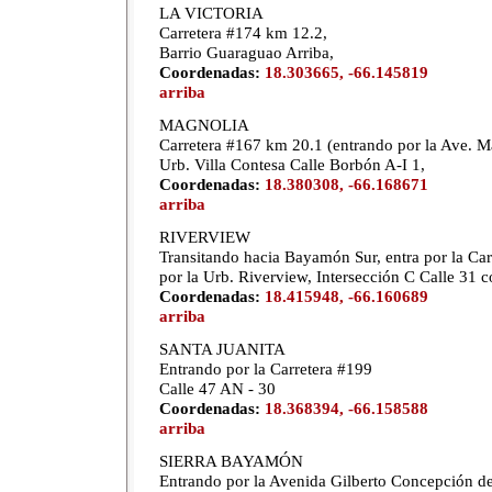
LA VICTORIA
Carretera #174 km 12.2,
Barrio Guaraguao Arriba,
Coordenadas:
18.303665, -66.145819
arriba
MAGNOLIA
Carretera #167 km 20.1 (entrando por la Ave. M
Urb. Villa Contesa Calle Borbón A-I 1,
Coordenadas:
18.380308, -66.168671
arriba
RIVERVIEW
Transitando hacia Bayamón Sur, entra por la Ca
por la Urb. Riverview, Intersección C Calle 31 c
Coordenadas:
18.415948, -66.160689
arriba
SANTA JUANITA
Entrando por la Carretera #199
Calle 47 AN - 30
Coordenadas:
18.368394, -66.158588
arriba
SIERRA BAYAMÓN
Entrando por la Avenida Gilberto Concepción de