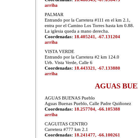
arriba
PALMAR
Entrando por la Carretera #111 en el km 2.1,
entra por el Camino Los Torres hasta km 0.88.
La iglesia queda a mano derecha.
Coordenadas:
18.405241, -67.131204
arriba
VISTA VERDE
Entrando por la Carretera #2 km 124.0
Urb. Vista Verde, Calle 6
Coordenadas:
18.443321, -67.133880
arriba
AGUAS BUE
AGUAS BUENAS Pueblo
Aguas Buenas Pueblo, Calle Padre Quiñonez
Coordenadas:
18.257704, -66.105388
arriba
CAGUITAS CENTRO
Carretera #777 km 2.1
Coordenadas:
18.241477, -66.100261