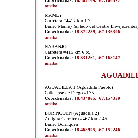
Coordenadas:
18.402169, -67.166477
arriba
MAMEY
Carretera #4417 km 1.7
Barrio Mamey (al lado del Centro Envejecientes
Coordenadas:
18.372289, -67.136306
arriba
NARANJO
Carretera #416 km 6.85
Coordenadas:
18.331261, -67.168147
arriba
AGUADIL
AGUADILLA 1 (Aguadilla Pueblo)
Calle José de Diego #135
Coordenadas:
18.434865, -67.154359
arriba
BORINQUEN (Aguadilla 2)
Antigua Carretera #467 km 2.45
Barrio Borinquen
Coordenadas:
18.468995, -67.152246
arriba