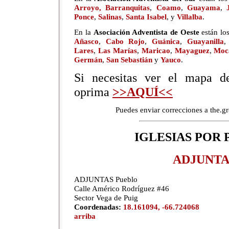
Arroyo,
Barranquitas
,
Coamo
,
Guayama
,
Ponce
,
Salinas
,
Santa Isabel
, y
Villalba
.
En la
Asociación Adventista de Oeste
están lo
Añasco
,
Cabo Rojo
,
Guánica
,
Guayanilla
Lares
,
Las Marías
,
Maricao
,
Mayaguez
,
Moc
Germán
,
San Sebastián
y
Yauco
.
Si necesitas ver el mapa de
oprima
>>AQUÍ<<
Puedes enviar correcciones a the.
IGLESIAS POR
ADJUNTA
ADJUNTAS Pueblo
Calle Américo Rodríguez #46
Sector Vega de Puig
Coordenadas:
18.161094, -66.724068
arriba