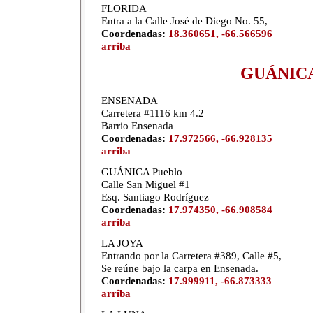
FLORIDA
Entra a la Calle José de Diego No. 55,
Coordenadas:
18.360651, -66.566596
arriba
GUÁNIC
ENSENADA
Carretera #1116 km 4.2
Barrio Ensenada
Coordenadas:
17.972566, -66.928135
arriba
GUÁNICA Pueblo
Calle San Miguel #1
Esq. Santiago Rodríguez
Coordenadas:
17.974350, -66.908584
arriba
LA JOYA
Entrando por la Carretera #389, Calle #5,
Se reúne bajo la carpa en Ensenada.
Coordenadas:
17.999911, -66.873333
arriba