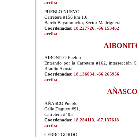
arriba
PUEBLO NUEVO
Carretera #156 km 1.6
Barrio Bayamoncito, Sector Madriguera
Coordenadas:
18.227726, -66.153462
arriba
AIBONIT
AIBONITO Pueblo
Entrando por la Carretera #162, intersección C
Braulio Acosta
Coordenadas:
18.136034, -66.265956
arriba
AÑASC
AÑASCO Pueblo
Calle Daguey #91,
Carretera #405
Coordenadas:
18.284113, -67.137618
arriba
CERRO GORDO