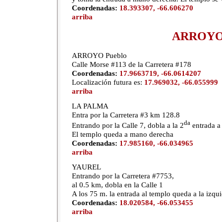
Coordenadas:
18.393307, -66.606270
arriba
ARROY
ARROYO Pueblo
Calle Morse #113 de la Carretera #178
Coordenadas:
17.9663719, -66.0614207
Localización futura es:
17.969032, -66.055999
arriba
LA PALMA
Entra por la Carretera #3 km 128.8
da
Entrando por la Calle 7, dobla a la 2
entrada a
El templo queda a mano derecha
Coordenadas:
17.985160, -66.034965
arriba
YAUREL
Entrando por la Carretera #7753,
al 0.5 km, dobla en la Calle 1
A los 75 m. la entrada al templo queda a la izqu
Coordenadas:
18.020584, -66.053455
arriba