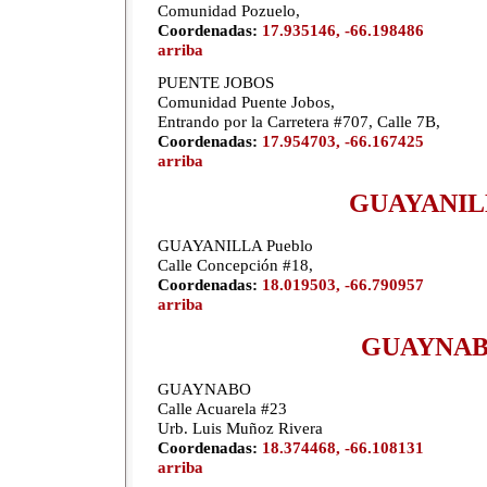
Comunidad Pozuelo,
Coordenadas:
17.935146, -66.198486
arriba
PUENTE JOBOS
Comunidad Puente Jobos,
Entrando por la Carretera #707, Calle 7B,
Coordenadas:
17.954703, -66.167425
arriba
GUAYANIL
GUAYANILLA Pueblo
Calle Concepción #18,
Coordenadas:
18.019503, -66.790957
arriba
GUAYNA
GUAYNABO
Calle Acuarela #23
Urb. Luis Muñoz Rivera
Coordenadas:
18.374468, -66.108131
arriba