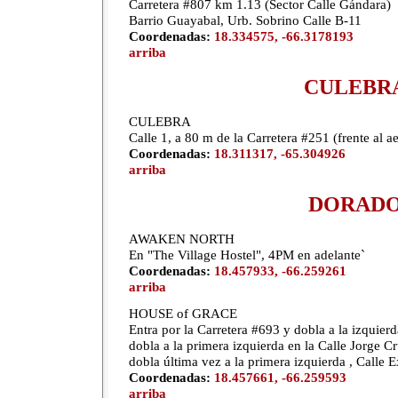
Carretera #807 km 1.13 (Sector Calle Gándara)
Barrio Guayabal, Urb. Sobrino Calle B-11
Coordenadas:
18.334575, -66.3178193
arriba
CULEBR
CULEBRA
Calle 1, a 80 m de la Carretera #251 (frente al a
Coordenadas:
18.311317, -65.304926
arriba
DORAD
AWAKEN NORTH
En "The Village Hostel", 4PM en adelante`
Coordenadas:
18.457933, -66.259261
arriba
HOUSE of GRACE
Entra por la Carretera #693 y dobla a la izquier
dobla a la primera izquierda en la Calle Jorge 
dobla última vez a la primera izquierda , Calle 
Coordenadas:
18.457661, -66.259593
arriba