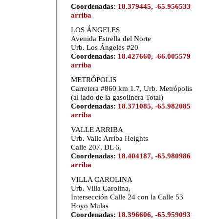
Coordenadas:
18.379445, -65.956533
arriba
LOS ÁNGELES
Avenida Estrella del Norte
Urb. Los Ángeles #20
Coordenadas:
18.427660, -66.005579
arriba
METRÓPOLIS
Carretera #860 km 1.7, Urb. Metrópolis
(al lado de la gasolinera Total)
Coordenadas:
18.371085, -65.982085
arriba
VALLE ARRIBA
Urb. Valle Arriba Heights
Calle 207, DL 6,
Coordenadas:
18.404187, -65.980986
arriba
VILLA CAROLINA
Urb. Villa Carolina,
Intersección Calle 24 con la Calle 53
Hoyo Mulas
Coordenadas:
18.396606, -65.959093