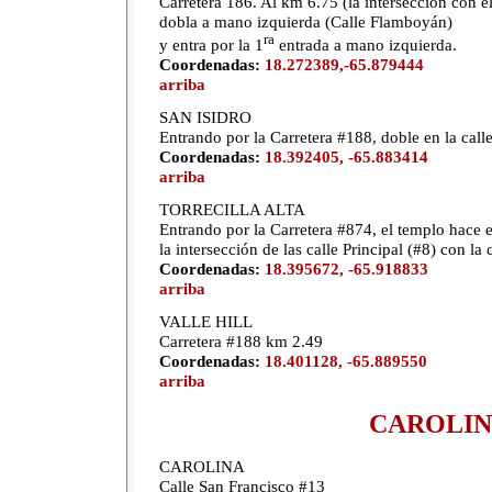
Carretera 186. Al km 6.75 (la interseccion con e
dobla a mano izquierda (Calle Flamboyán)
ra
y entra por la 1
entrada a mano izquierda.
Coordenadas:
18.272389,-65.879444
arriba
SAN ISIDRO
Entrando por la Carretera #188, doble en la call
Coordenadas:
18.392405, -65.883414
arriba
TORRECILLA ALTA
Entrando por la Carretera #874, el templo hace 
la intersección de las calle Principal (#8) con la 
Coordenadas:
18.395672, -65.918833
arriba
VALLE HILL
Carretera #188 km 2.49
Coordenadas:
18.401128, -65.889550
arriba
CAROLI
CAROLINA
Calle San Francisco #13